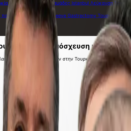
ρκία
Οδοντιατρικοί καπλαμάδες Istanbul
Λεύκανση δοντιών
ή παράκαμψη Τουρκίας
Sleeve Gastrectomy Τουρκία
Mega 
Τουρκία για μεταμόσχευση μαλλιών
Γιατί οι άνθρωποι πηγαίνουν στην Τουρκία για μεταμόσχε