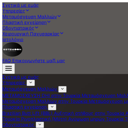
Σχετικά με εμάς
Υπηρεσίες
Μεταμόσχευση Μαλλιών
Πλαστική εγχείρηση
Οδοντιατρικός
Χειρουργική Παχυσαρκίας
Ιστολόγιο
FAQ
Επικοινωνήστε μαζί μας
Σχετικά με εμάς
Υπηρεσίες
Μεταμόσχευση Μαλλιών
ΜΕΤΑΜΟΣΧΕΥΣΗ DHI στην Τουρκία
Μεταμόσχευση Μαλλ
Μεταμόσχευση Μαλλιών στην Τουρκία
Μεταμόσχευση μ
Πλαστική εγχείρηση
Brazilian Butt Lift (BBL)
Αυξητική στήθους στην Τουρκία
Α
Τουρκία
Ρινοπλαστική (Μύτη)
Ανύψωση μηρών Τουρκία
T
Οδοντιατρικός