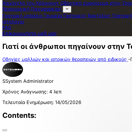
Χαμόγελο του Χόλιγουντ
Οδοντικό εμφύτευμα στην Του
Χειρουργική Παχυσαρκίας
Γαστρικό μπαλόνι Τουρκία
Γαστρικός δακτύλιος
Γαστρικ
Ιστολόγιο
FAQ
Επικοινωνήστε μαζί μας
Γιατί οι άνθρωποι πηγαίνουν στην 
Οδηγίες μαλλιών και ιατρικών θεραπειών από ειδικούς
-
S
System Administrator
Χρόνος Ανάγνωσης
:
4 λεπ
Τελευταία Ενημέρωση
:
14/05/2026
Contents: