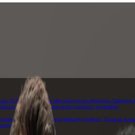
ιών FUE στην Τουρκία
Μεταμόσχευση Μαλλιών Sapphire
αλλιών φρυδιών
Μεταμόσχευση μαλλιών γενειάδας
νόρθωση στήθους Τουρκία
Μείωση στήθους Τουρκία
Ανύψ
ummy Tuck Τουρκία