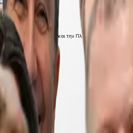
ία;
ιατρική, την Παχυσαρκία και την Πλαστική Χειρουργική. Ε