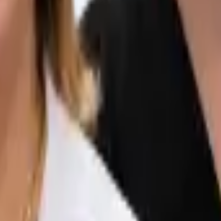
ιατρική, την Παχυσαρκία και την Πλαστική Χειρουργική. Ε