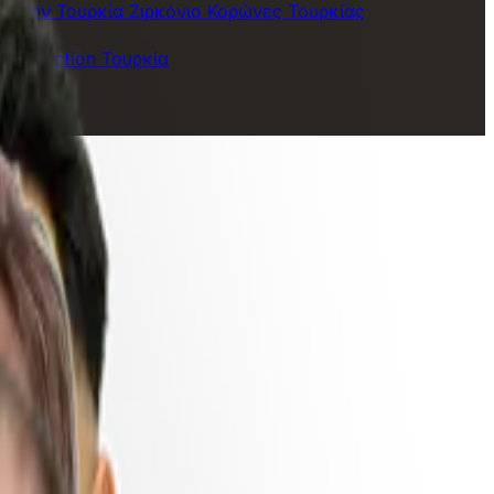
 στην Τουρκία
Ζιρκόνιο Κορώνες Τουρκίας
Liposuction Τουρκία
υση μαλλιών